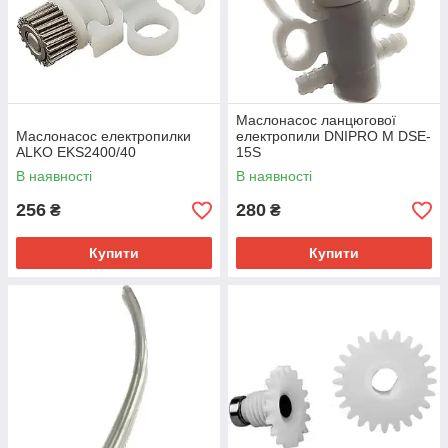
Маслонасос ланцюгової
Маслонасос електропилки
електропили DNIPRO M DSE-
ALKO EKS2400/40
15S
В наявності
В наявності
256
280
₴
₴
Купити
Купити