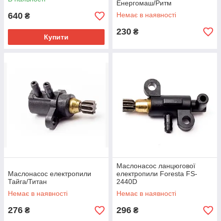
35-18 S
Енергомаш/Ритм
640
Немає в наявності
₴
230
₴
Купити
Маслонасос ланцюгової
Маслонасос електропили
електропили Foresta FS-
Тайга/Титан
2440D
Немає в наявності
Немає в наявності
276
296
₴
₴