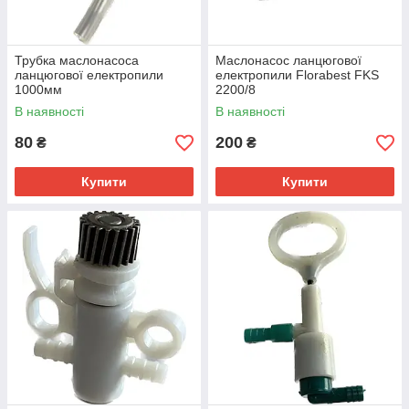
Трубка маслонасоса
Маслонасос ланцюгової
ланцюгової електропили
електропили Florabest FKS
1000мм
2200/8
В наявності
В наявності
80
200
₴
₴
Купити
Купити