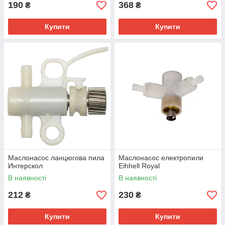
190
368
₴
₴
Купити
Купити
Маслонасос ланцюгова пила
Маслонасос електропили
Интерскол
Eihhell Royal
В наявності
В наявності
212
230
₴
₴
Купити
Купити