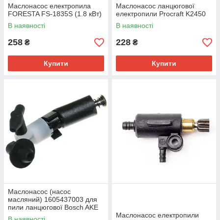
Маслонасос електропила
Маслонасос ланцюгової
FORESTA FS-1835S (1.8 кВт)
електропили Procraft K2450
В наявності
В наявності
258
228
₴
₴
Купити
Купити
Маслонасос (насос
масляний) 1605437003 для
пили ланцюгової Bosch AKE
35-17 S, GKE 35 BCE, AKE
Маслонасос електропили
В наявності