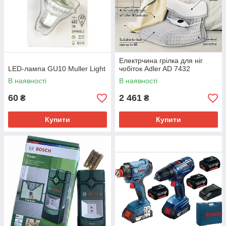
Електрчина грілка для ніг
LED-лампа GU10 Muller Light
чобіток Adler AD 7432
В наявності
В наявності
60
2 461
₴
₴
Купити
Купити