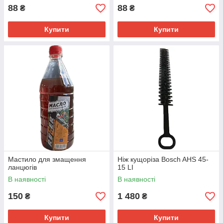
88
88
₴
₴
Купити
Купити
Мастило для змащення
Ніж кущоріза Bosch AHS 45-
ланцюгів
15 LI
В наявності
В наявності
150
1 480
₴
₴
Купити
Купити