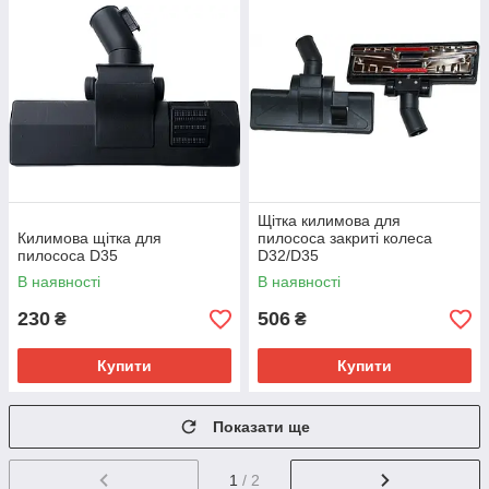
Щітка килимова для
Килимова щітка для
пилососа закриті колеса
пилососа D35
D32/D35
В наявності
В наявності
230
506
₴
₴
Купити
Купити
Показати ще
1
/ 2