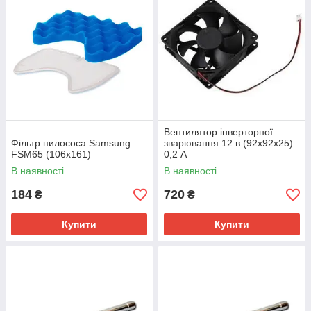
Вентилятор інверторної
Фільтр пилососа Samsung
зварювання 12 в (92х92х25)
FSM65 (106х161)
0,2 А
В наявності
В наявності
184
720
₴
₴
Купити
Купити