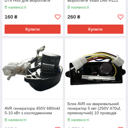
D74 H55 для віброплити
віброплити Vitals D48 H122
В наявності
В наявності
160
260
₴
₴
Купити
Купити
Блок AVR на зварювальний
AVR генератора 450V 680mkf
генератор 5 квт (250V 470uf,
5-10 кВт з охолодженням
прямокутний) 10 проводів
В наявності
В наявності