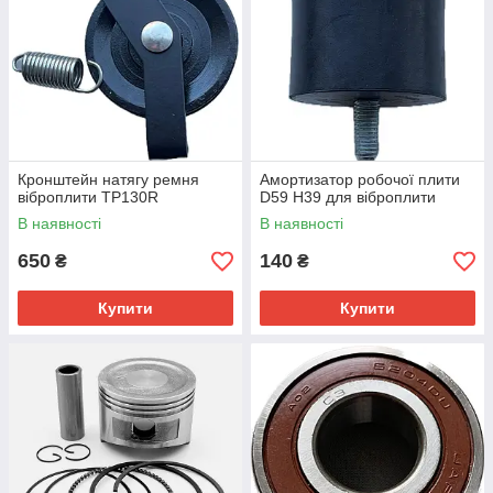
Кронштейн натягу ремня
Амортизатор робочої плити
віброплити TP130R
D59 H39 для віброплити
В наявності
В наявності
650
140
₴
₴
Купити
Купити