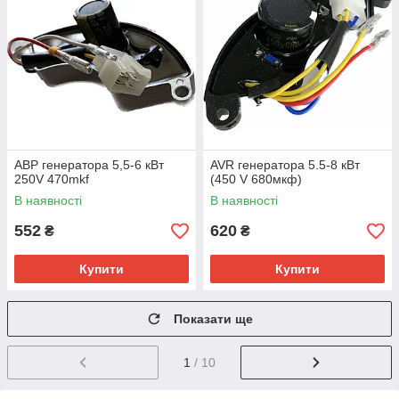
АВР генератора 5,5-6 кВт
AVR генератора 5.5-8 кВт
250V 470mkf
(450 V 680мкф)
В наявності
В наявності
552
620
₴
₴
Купити
Купити
Показати ще
1
/ 10