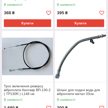
В наявності
В наявності
368
395
₴
₴
Купити
Купити
Трос включення реверсу
віброплити Кентавр ВП-130-2
Шланг для подачі води для
( TP130R ) L148 см
віброплити метал 33см
В наявності
В наявності
1 680
200
₴
₴