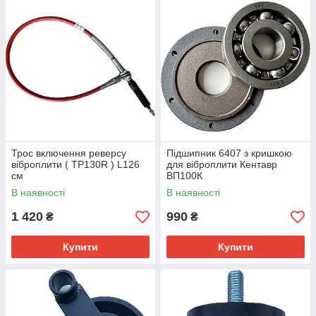
Трос включення реверсу
Підшипник 6407 з кришкою
віброплити ( TP130R ) L126
для віброплити Кентавр
см
ВП100К
В наявності
В наявності
1 420
990
₴
₴
Купити
Купити