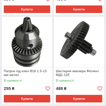
Купити
Купити
Патрон під ключ B16 1.5-13
Шестерня мікскера Фіолент
мм метал
МД1-11Е
В наявності
В наявності
255
488
₴
₴
Купити
Купити