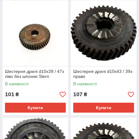
Шестерня дрилі d10х39 / 47з
Шестерня дрилі d10х43 / 39з
ліво без шпонки Stern
право
В наявності
В наявності
101
107
₴
₴
Купити
Купити