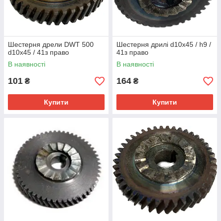
Шестерня дрели DWT 500
Шестерня дрилі d10х45 / h9 /
d10х45 / 41з право
41з право
В наявності
В наявності
101
164
₴
₴
Купити
Купити