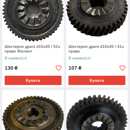
Шестерня дрилі d10х45 / 52з
Шестерня дрилі d10х45 / 41з
право Фіолент
право
В наявності
В наявності
130
107
₴
₴
Купити
Купити