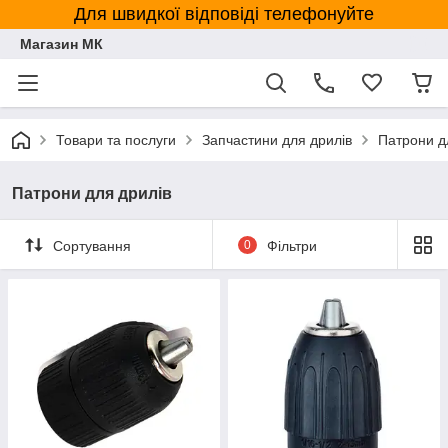
Для швидкої відповіді телефонуйте
Магазин МК
Товари та послуги
Запчастини для дрилів
Патрони д
Патрони для дрилів
Сортування
0
Фільтри