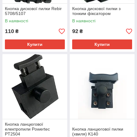
Кнопка дискової пилки Rebir
Кнопка дискової пилки з
5708/5107
тонким фіксатором
В наявності
В наявності
110
92
₴
₴
Купити
Купити
Кнопка ланцюгової
електропили Powertec
Кнопка ланцюгової пилки
PT2504
(хвиля) K140