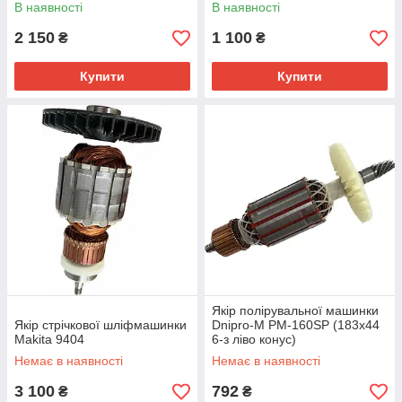
різьба 6мм)
В наявності
В наявності
2 150
1 100
₴
₴
Купити
Купити
Якір полірувальної машинки
Якір стрічкової шліфмашинки
Dnipro-M PM-160SP (183х44
Makita 9404
6-з ліво конус)
Немає в наявності
Немає в наявності
3 100
792
₴
₴