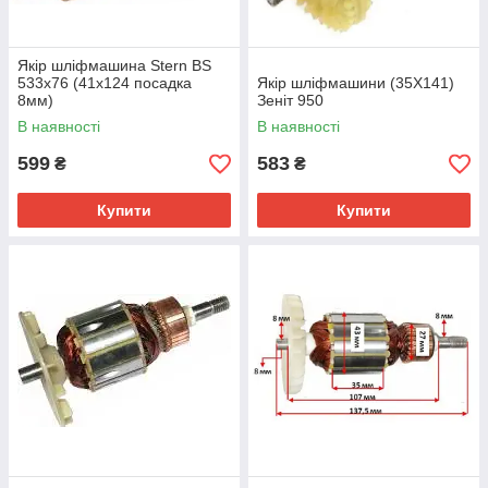
Якір шліфмашина Stern BS
533x76 (41х124 посадка
Якір шліфмашини (35Х141)
8мм)
Зеніт 950
В наявності
В наявності
599
583
₴
₴
Купити
Купити