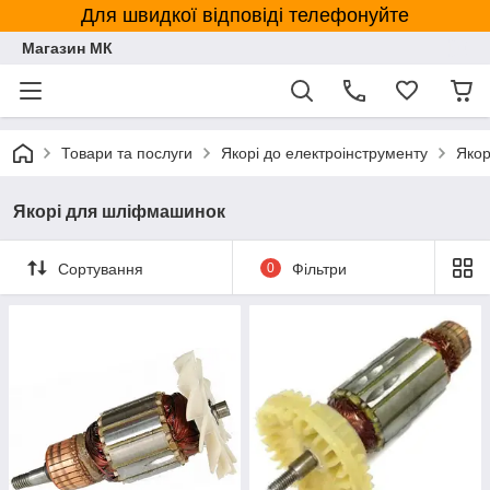
Для швидкої відповіді телефонуйте
Магазин МК
Товари та послуги
Якорі до електроінструменту
Якор
Якорі для шліфмашинок
Сортування
0
Фільтри