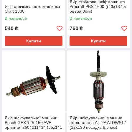
Якір стрічкова шліфмашинка
Якір стрічкова шліфмашинка
Procraft PBS-1600 ((43х137,5
Craft 1300
різьба 8мм)
В наявності
В наявності
540
760
₴
₴
Купити
Купити
Якір шліфувальної машини
Якір шліфувальної машини
Bosch GEX 125-150 AVE
стель та стін AL-FA ALDWS17
оригінал 2604011434 (35х141
(32х190 посадка 6,5 мм)