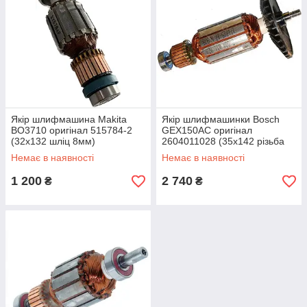
Якір шлифмашина Makita
Якір шлифмашинки Bosch
BO3710 оригінал 515784-2
GEX150AC оригінал
(32х132 шліц 8мм)
2604011028 (35х142 різьба
6мм)
Немає в наявності
Немає в наявності
1 200
2 740
₴
₴