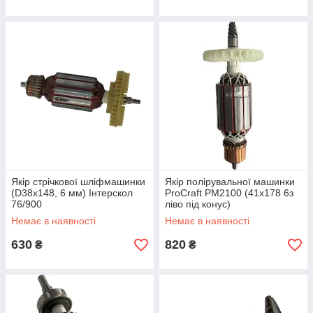
Якір стрічкової шліфмашинки
Якір полірувальної машинки
(D38х148, 6 мм) Інтерскол
ProCraft PM2100 (41х178 6з
76/900
ліво під конус)
Немає в наявності
Немає в наявності
630
820
₴
₴