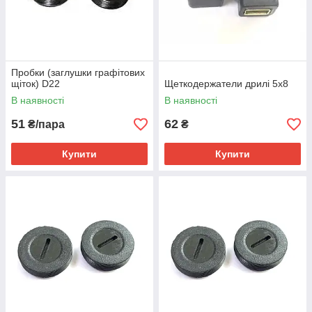
Пробки (заглушки графітових
щіток) D22
Щеткодержатели дрилі 5х8
В наявності
В наявності
51
62
₴/пара
₴
Купити
Купити