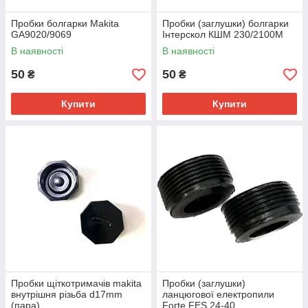
Пробки болгарки Makita
Пробки (заглушки) болгарки
GA9020/9069
Інтерскол КШМ 230/2100М
В наявності
В наявності
50
50
₴
₴
Купити
Купити
Пробки щіткотримачів makita
Пробки (заглушки)
внутрішня різьба d17mm
ланцюгової електропили
(пара)
Forte FES 24-40