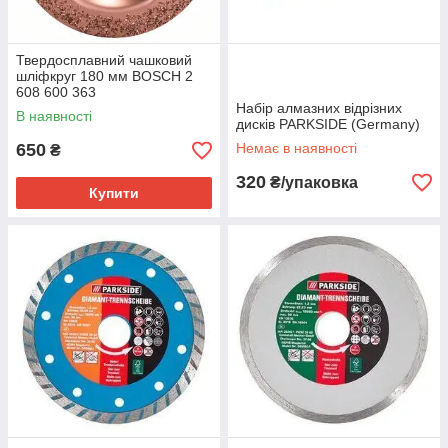
Твердосплавний чашковий
шліфкруг 180 мм BOSCH 2
608 600 363
Набір алмазних відрізних
В наявності
дисків PARKSIDE (Germany)
650
Немає в наявності
₴
320
₴/упаковка
Купити