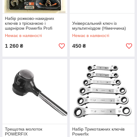
Набір рожково-накидних
ключів з тріскачкою і
Універсальний ключ із
шарніром Powerfix Profi
мультигніздом (Німеччина)
(Німеччина)
Немає в наявності
Немає в наявності
1 260
450
₴
₴
Трещотка молоток
Набір Трикотажних ключів
POWERFIX
Powerfix