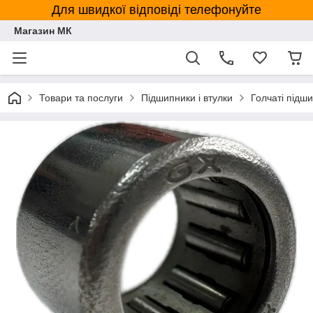
Для швидкої відповіді телефонуйте
Магазин МК
Товари та послуги
Підшипники і втулки
Голчаті підш