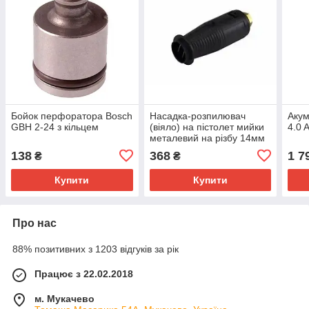
Бойок перфоратора Bosch
Насадка-розпилювач
Акум
GBH 2-24 з кільцем
(віяло) на пістолет мийки
4.0 
металевий на різбу 14мм
138
368
1 7
₴
₴
Купити
Купити
Про нас
88% позитивних з 1203 відгуків за рік
Працює з 22.02.2018
м. Мукачево