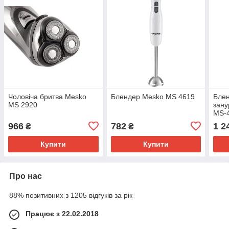
Чоловіча бритва Mesko
Блендер Mesko MS 4619
Блен
MS 2920
зан
MS-
966
782
1 2
₴
₴
Купити
Купити
Про нас
88% позитивних з 1205 відгуків за рік
Працює з 22.02.2018