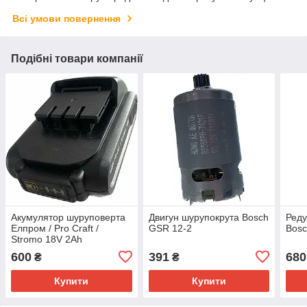
Всі умови повернення
Подібні товари компанії
Акумулятор шуруповерта
Двигун шурупокрута Bosch
Реду
Елпром / Pro Craft /
GSR 12-2
Bosc
Stromo 18V 2Ah
600
391
680
₴
₴
Купити
Купити