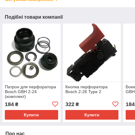
Подібні товари компанії
Патрон для перфоратора
Кнопка перфоратора
Боек
Bosch GBH 2-24
Bosch 2-26 Type 2
GBH 
(комплект)
184
322
184
₴
₴
Купити
Купити
Про нас