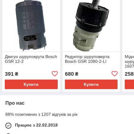
Двигун шурупокрута Bosch
Редуктор шуруповерта
Мідн
GSR 12-2
Bosch GSR 1080-2-LI
шуру
1607
GSB 
391
680
258
₴
₴
Купити
Купити
Про нас
88% позитивних з 1207 відгуків за рік
Працює з 22.02.2018