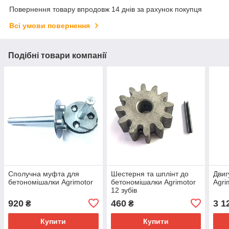
Повернення товару впродовж 14 днів за рахунок покупця
Всі умови повернення
Подібні товари компанії
Сполучна муфта для
Шестерня та шплінт до
Двиг
бетономішалки Agrimotor
бетономішалки Agrimotor
Agri
12 зубів
920
460
3 1
₴
₴
Купити
Купити