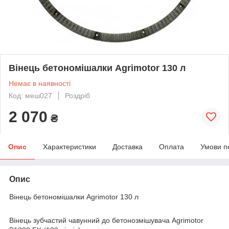
Вінець бетономішалки Agrimotor 130 л
Немає в наявності
Код: меш027
Роздріб
2 070
₴
Опис
Характеристики
Доставка
Оплата
Умови п
Опис
Вінець бетономішалки Agrimotor 130 л
Вінець зубчастий чавунний до бетонозмішувача Agrimotor