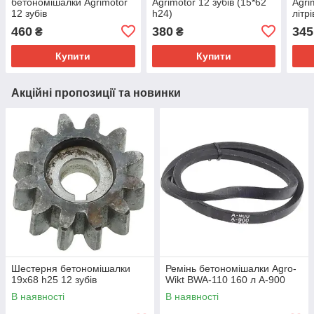
бетономішалки Agrimotor
Agrimotor 12 зубів (15*62
Agri
12 зубів
h24)
літрі
460
380
345
₴
₴
Купити
Купити
Акційні пропозиції та новинки
Шестерня бетономішалки
Ремінь бетономішалки Agro-
19х68 h25 12 зубів
Wikt BWA-110 160 л A-900
В наявності
В наявності