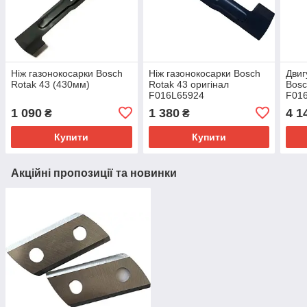
Ніж газонокосарки Bosch
Ніж газонокосарки Bosch
Двиг
Rotak 43 (430мм)
Rotak 43 оригінал
Bosc
F016L65924
F01
1 090
1 380
4 1
₴
₴
Купити
Купити
Акційні пропозиції та новинки