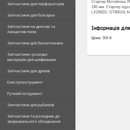
Стартер Мотоблока УГ
Запчастини для перфораторів
195 мм. Стартер під
LX2092G: GT90G01 Кен
Запчастини для болгарки
Запчастини на дискові та
Інформація дл
ланцюгові пили
Ціна:
368 ₴
Запчастини для бензотехніки
Запчастини і розхідні
матеріали для шліфмашин
Запчастини для дрилів
Електроінструмент
Ручний інструмент
Запчастини для рубанків
Запчастини та розхідник до
зварювального обладнання