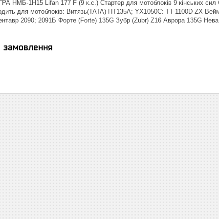
РА НМБ-1Н15 Lifan 177 F (9 к.с.) Стартер для мотоблоків 9 кінських сил
ходить для мотоблоків: Витязь(TATA) HT135A; YX1050C: TT-1100D-ZX В
тавр 2090; 2091Б Форте (Forte) 135G Зубр (Zubr) Z16 Аврора 135G Нева
я замовлення