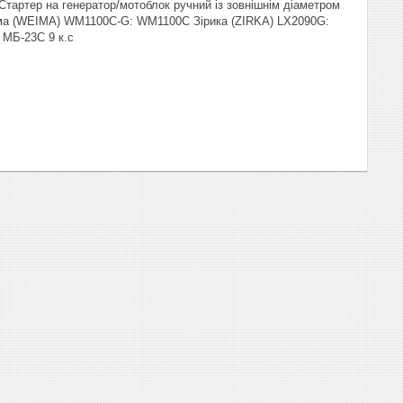
 Стартер на генератор/мотоблок ручний із зовнішнім діаметром
ейма (WEIMA) WM1100C-G: WM1100C Зірика (ZIRKA) LX2090G:
 МБ-23С 9 к.с