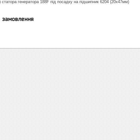
) статора генератора 188F під посадку на підшипник 6204 (20х47мм)
я замовлення