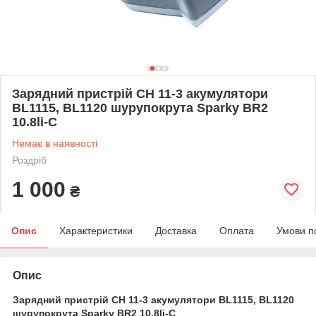
Зарядний пристрій CH 11-3 акумулятори
BL1115, BL1120 шурупокрута Sparky BR2
10.8li-C
Немає в наявності
Роздріб
1 000
₴
Опис
Характеристики
Доставка
Оплата
Умови п
Опис
Зарядний пристрій CH 11-3 акумулятори BL1115, BL1120
шурупокрута Sparky BR2 10.8li-C