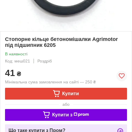
Стопорне кільце бетономішалки Agrimotor
під підшипник 6205
В наявності
Код: меш021
Роздріб
41
₴
Мінімальна сума замовлення на сайті — 250 ₴
Купити
або
Купити з
Що таке купити з Пром?