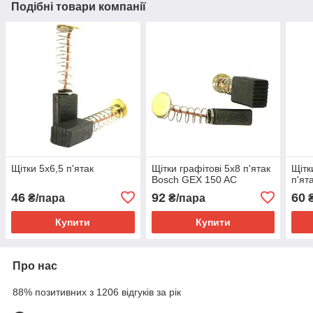
Подібні товари компанії
Щітки 5х6,5 п'ятак
Щітки графітові 5х8 п'ятак
Щітк
Bosch GEX 150 AC
п'ят
46
92
60
₴/пара
₴/пара
Купити
Купити
Про нас
88% позитивних з 1206 відгуків за рік