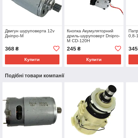
Двигун шуруповерта 12v
Кнопка Акумуляторний
Патр
Дніпро-М
дриль-шуруповерт Dnipro-
0,8-
M CD-120H
368
245
345
₴
₴
Купити
Купити
Подібні товари компанії