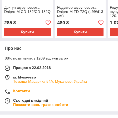
Двигун шуруповерта
Редуктор шуруповерта
Реду
Dnipro-M CD-182/CD-182Q
Dnipro-M TD-72Q (L99/d13
шур
мм)
120-
285
480
1 0
₴
₴
Купити
Купити
Про нас
88% позитивних з 1209 відгуків за рік
Працює з 22.02.2018
м. Мукачево
Томаша Масарика 54А, Мукачево, Україна
Контакти
Сьогодні вихідний
Показати весь графік роботи