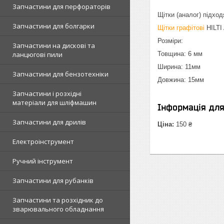
Запчастини для перфораторів
Щітки (аналог) підход
Запчастини для болгарки
Щітки графітові
HILTI
Розміри:
Запчастини на дискові та
ланцюгові пили
Товщина: 6 мм
Ширина: 11мм
Запчастини для бензотехніки
Довжина: 15мм
Запчастини і розхідні
матеріали для шліфмашин
Інформація дл
Запчастини для дрилів
Ціна:
150 ₴
Електроінструмент
Ручний інструмент
Запчастини для рубанків
Запчастини та розхідник до
зварювального обладнання