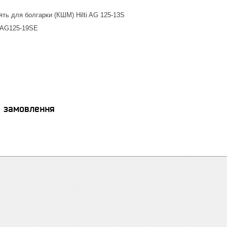
ять для болгарки (КШМ) Hilti AG 125-13S
 AG125-19SE
я замовлення