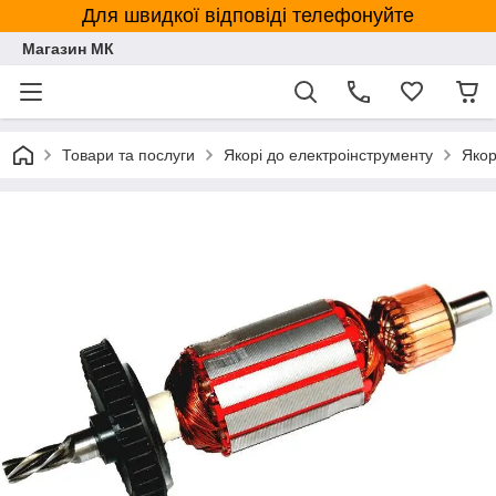
Для швидкої відповіді телефонуйте
Магазин МК
Товари та послуги
Якорі до електроінструменту
Якор