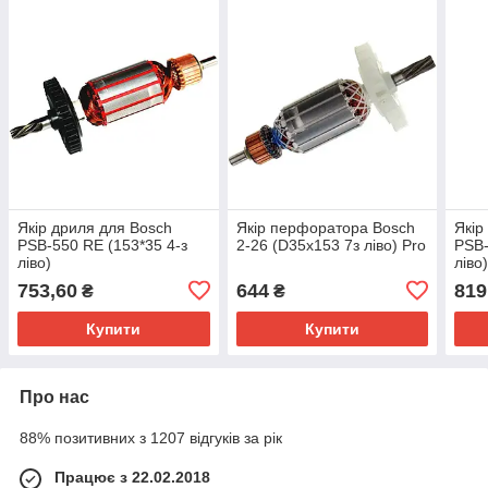
Якір дриля для Bosch
Якір перфоратора Bosch
Якір
PSB-550 RE (153*35 4-з
2-26 (D35х153 7з ліво) Pro
PSB-
ліво)
ліво
753,60
644
819
₴
₴
Купити
Купити
Про нас
88% позитивних з 1207 відгуків за рік
Працює з 22.02.2018