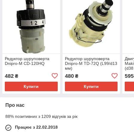
Редуктор шуруповерта
Редуктор шуруповерта
Двиг
Dnipro-M CD-120HQ
Dnipro-M TD-72Q (L99/d13
Maki
мм)
(d38
/12з
482
480
595
₴
₴
Купити
Купити
Про нас
88% позитивних з 1209 відгуків за рік
Працює з 22.02.2018