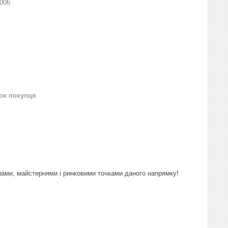
006
нок покупця
нами, майстернями і ринковими точками даного напрямку!