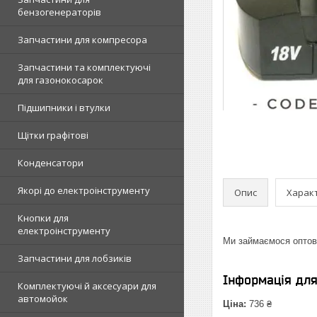
бензогенераторів
Запчастини для компресора
Запчастини та комплектуючі
для газонокосарок
Підшипники і втулки
Щітки графітові
Конденсатори
Якорі до електроінструменту
Опис
Харак
Кнопки для
електроінструменту
Ми займаємося оптово
Запчастини для лобзиків
Інформація дл
Комплектуючі й аксесуари для
автомойок
Ціна:
736 ₴