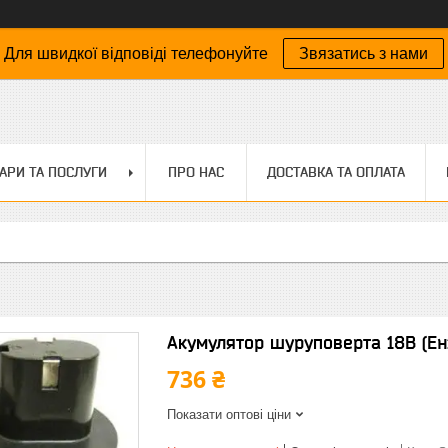
Для швидкої відповіді телефонуйте
Звязатись з нами
АРИ ТА ПОСЛУГИ
ПРО НАС
ДОСТАВКА ТА ОПЛАТА
Акумулятор шуруповерта 18В (Ен
736 ₴
Показати оптові ціни