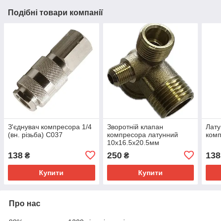
Подібні товари компанії
З'єднувач компресора 1/4
Зворотній клапан
Лату
(вн. різьба) C037
компресора латунний
комп
10х16.5х20.5мм
138
250
138
₴
₴
Купити
Купити
Про нас