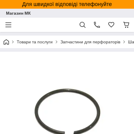
Для швидкої відповіді телефонуйте
Магазин МК
Товари та послуги
Запчастини для перфораторів
Ша