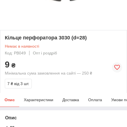
Кільце перфоратора 3030 (d=28)
Немає в наявності
Код: PB049
Опт і роздріб
9
₴
Мінімальна сума замовлення на сайті — 250 ₴
7 ₴
від 3 шт.
Опис
Характеристики
Доставка
Оплата
Умови п
Опис