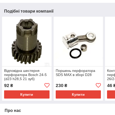
Подібні товари компанії
Відповідна шестерня
Поршень перфоратора
Конт
перфоратора Bosch 24-5
SDS MAX в зборі D28
перф
(d23 h28,5 21 зуб)
26/2
92
230
46
₴
₴
Купити
Купити
Про нас