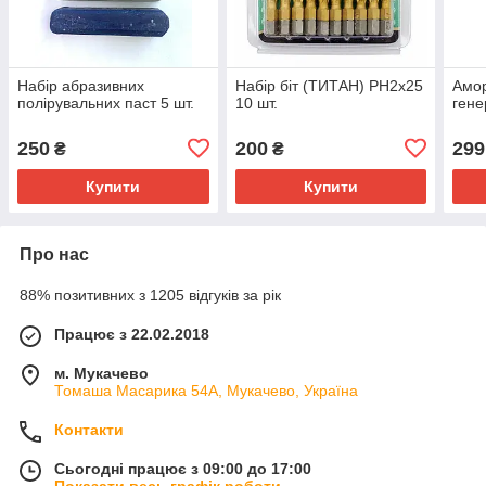
Набір абразивних
Набір біт (ТИТАН) PH2х25
Амор
полірувальних паст 5 шт.
10 шт.
гене
250
200
299
₴
₴
Купити
Купити
Про нас
88% позитивних з 1205 відгуків за рік
Працює з 22.02.2018
м. Мукачево
Томаша Масарика 54А, Мукачево, Україна
Контакти
Сьогодні працює з 09:00 до 17:00
Показати весь графік роботи